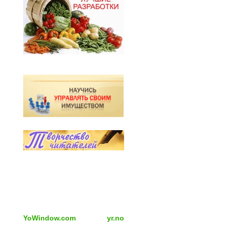
YoWindow.com
yr.no