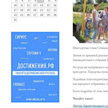
3
4
5
6
7
8
9
10
11
12
13
14
15
16
17
18
19
20
21
22
23
24
25
26
27
28
29
30
31
Многодетная семья Сениных 
Звонок из приемной депутат
Законодательного собрания П
На средства материнского к
пригодятся. Переделка нуж
Подобную благотворительную
как народного избранника, т
Более подробно об этом чит
Читайте также:
Депутат Законодательного с