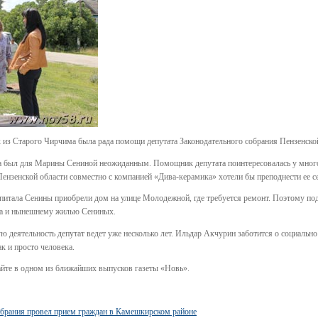
из Старого Чирчима была рада помощи депутата Законодательного собрания Пензенско
а был для Марины Сениной неожиданным. Помощник депутата поинтересовалась у многоде
ензенской области совместно с компанией «Дива-керамика» хотели бы преподнести ее с
апитала Сенины приобрели дом на улице Молодежной, где требуется ремонт. Поэтому под
на и нынешнему жилью Сениных.
 деятельность депутат ведет уже несколько лет. Ильдар Акчурин заботится о социально
ак и просто человека.
айте в одном из ближайших выпусков газеты «Новь».
обрания провел прием граждан в Камешкирском районе