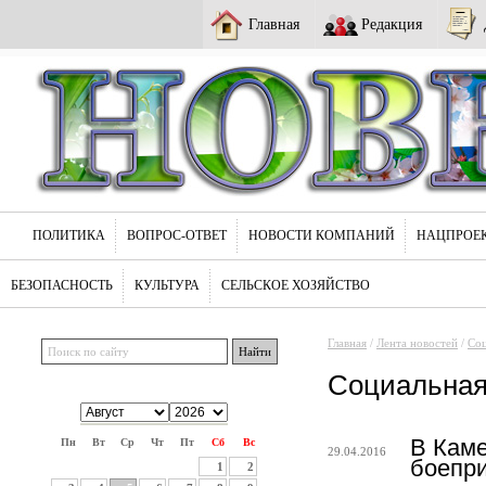
Главная
Редакция
ПОЛИТИКА
ВОПРОС-ОТВЕТ
НОВОСТИ КОМПАНИЙ
НАЦПРОЕ
БЕЗОПАСНОСТЬ
КУЛЬТУРА
СЕЛЬСКОЕ ХОЗЯЙСТВО
Главная
/
Лента новостей
/
Соц
Социальная
В Каме
Пн
Вт
Ср
Чт
Пт
Сб
Вс
29.04.2016
боепр
1
2