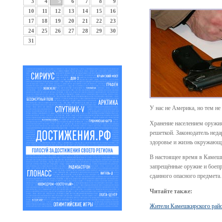
3
4
5
6
7
8
9
10
11
12
13
14
15
16
17
18
19
20
21
22
23
24
25
26
27
28
29
30
31
У нас не Америка, но тем н
Хранение населением оружия,
решеткой. Законодатель неда
здоровье и жизнь окружающ
В настоящее время в Камешк
запрещённые оружие и боепри
сданного опасного предмета.
Читайте также:
Жители Камешкирского район