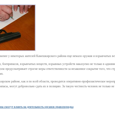
е менее у некоторых жителей Камешкирского района еще немало оружия и взрывчатых ве
 боеприпасов, взрывчатых веществ, взрывных устройств наказуемо не только в админис
ром предусматривает строгие меры ответственности за незаконное сокрытие того, что стр
их.
ирском районе, как и по всей области, проводится оперативно-профилактическое меро
пасы, могут добровольно сдать их в полицию. За такую честность человек не только не 
а смогут влиять на деятельность органов правопорядка