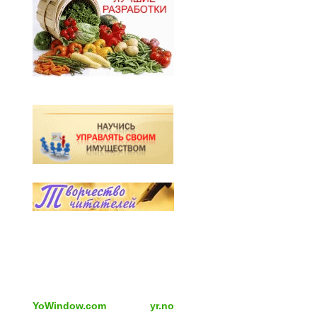
YoWindow.com
yr.no