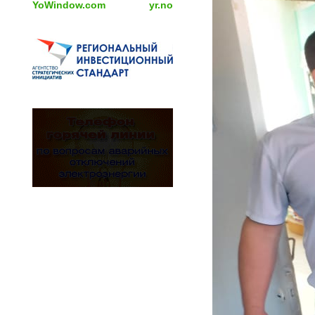
YoWindow.com
yr.no