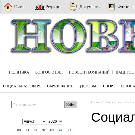
Главная
Редакция
Документы
Фотогале
ПОЛИТИКА
ВОПРОС-ОТВЕТ
НОВОСТИ КОМПАНИЙ
НАЦПРОЕ
СОЦИАЛЬНАЯ СФЕРА
ОБРАЗОВАНИЕ
ЗДОРОВЬЕ
СПОРТ
БЕЗОП
Главная
/
Лента новостей
/
Соц
Социа
Пн
Вт
Ср
Чт
Пт
Сб
Вс