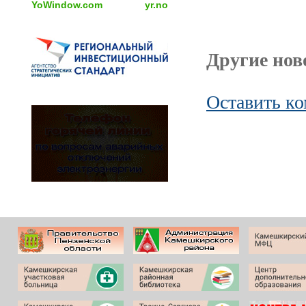
YoWindow.com
yr.no
Другие ново
Оставить к