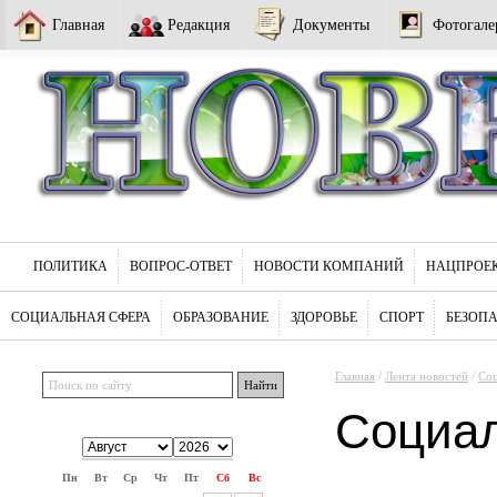
Главная
Редакция
Документы
Фотогале
ПОЛИТИКА
ВОПРОС-ОТВЕТ
НОВОСТИ КОМПАНИЙ
НАЦПРОЕ
СОЦИАЛЬНАЯ СФЕРА
ОБРАЗОВАНИЕ
ЗДОРОВЬЕ
СПОРТ
БЕЗОП
Главная
/
Лента новостей
/
Соц
Социа
Пн
Вт
Ср
Чт
Пт
Сб
Вс