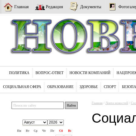
Главная
Редакция
Документы
Фотогале
ПОЛИТИКА
ВОПРОС-ОТВЕТ
НОВОСТИ КОМПАНИЙ
НАЦПРОЕ
СОЦИАЛЬНАЯ СФЕРА
ОБРАЗОВАНИЕ
ЗДОРОВЬЕ
СПОРТ
БЕЗОП
Главная
/
Лента новостей
/
Соц
Социа
Пн
Вт
Ср
Чт
Пт
Сб
Вс