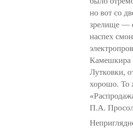
было отремо
но вот со д
зрелище — 
наспех смон
электропров
Камешкира и
Лутковки, о
хорошо. То 
«Распродаж
П.А. Просол
Неприглядно