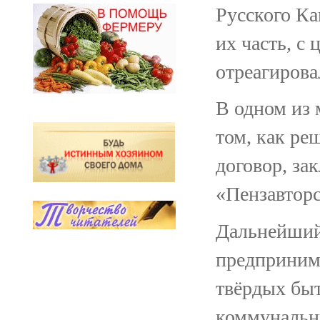
Русского Ка
их часть, с
отреагирова
В одном из 
том, как ре
договор, за
«Пензавтор
Дальнейший 
предпринима
твёрдых быт
коммунальны