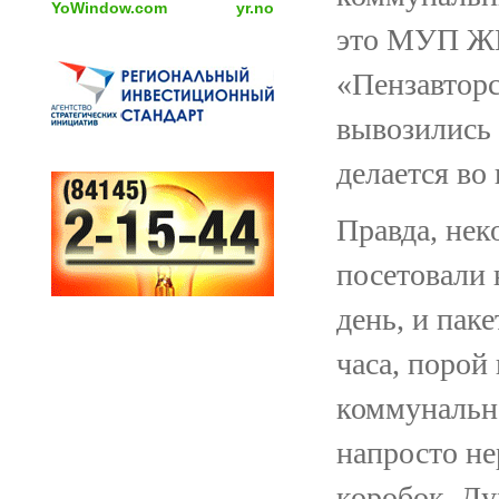
YoWindow.com
yr.no
это МУП Ж
«Пензавторс
вывозились 
делается во
Правда, нек
посетовали 
день, и пак
часа, порой
коммунально
напросто не
коробок. Ду