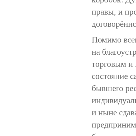
правы, и пр
договорённо
Помимо всег
на благоуст
торговым и
состояние с
бывшего ре
индивидуал
и ныне сдав
предпринима