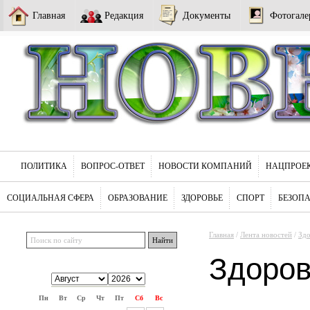
Главная
Редакция
Документы
Фотогале
ПОЛИТИКА
ВОПРОС-ОТВЕТ
НОВОСТИ КОМПАНИЙ
НАЦПРОЕ
СОЦИАЛЬНАЯ СФЕРА
ОБРАЗОВАНИЕ
ЗДОРОВЬЕ
СПОРТ
БЕЗОП
Главная
/
Лента новостей
/
Здо
Здоро
Пн
Вт
Ср
Чт
Пт
Сб
Вс