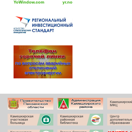
YoWindow.com
yr.no