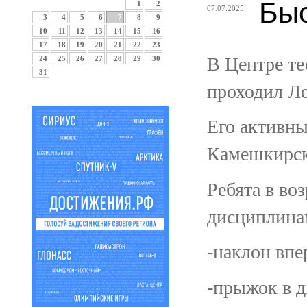
Быс
1
2
07.07.2025
3
4
5
6
7
8
9
10
11
12
13
14
15
16
17
18
19
20
21
22
23
В Центре те
24
25
26
27
28
29
30
31
проходил Л
Его активны
Камешкирск
Ребята в во
дисциплина
-наклон впе
-прыжок в д