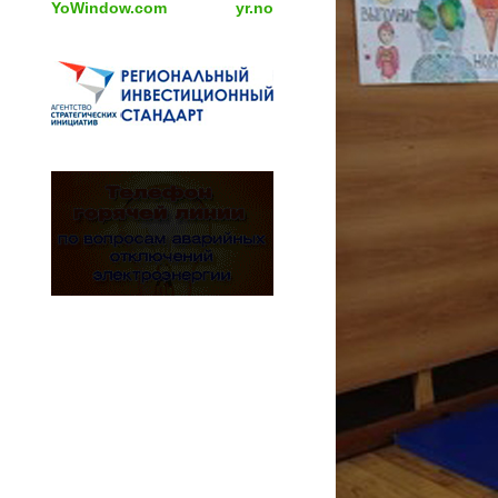
YoWindow.com
yr.no