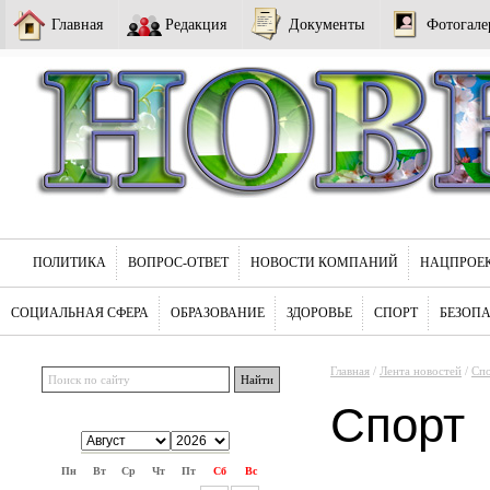
Главная
Редакция
Документы
Фотогале
ПОЛИТИКА
ВОПРОС-ОТВЕТ
НОВОСТИ КОМПАНИЙ
НАЦПРОЕ
СОЦИАЛЬНАЯ СФЕРА
ОБРАЗОВАНИЕ
ЗДОРОВЬЕ
СПОРТ
БЕЗОП
Главная
/
Лента новостей
/
Сп
Спорт
Пн
Вт
Ср
Чт
Пт
Сб
Вс