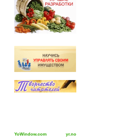
YoWindow.com
yr.no