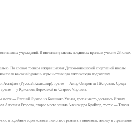
зовательных учреждений. В интеллектуальных поединках приняли участие 28 юных
дельно. По словам тренера секции шахмат Детско-юношеской спортивной школы
 показали высокий уровень игры и отличную тактическую подготовку.
илл Астафьев (Русский Камешкир), третье — Амир Омаров из Пёстровки. Среди
, третье — у Кристины Дорохиной из Старого Чирчима.
м месте — Евгений Лучков из Большого Умыса, третье место досталось Игнату
а Ангелина Егорова, второе место заняла Александра Кройтор, третье — Таисия
ки, а подобные соревнования помогают развивать внимание, логику и стремление