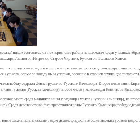
средней школе состоялось личное первенство района по шахматам среди учащихся обра
амешкира, Лапшово, Пёстровки, Старого Чирчима, Кулясово и Большого Умыса.
растных группах — младшей и старшей, при этом мальчики и девочки соревновались от
я Гуськова, борьба за победу была упорной, особенно в старшей группе, где финалисты
ьчиков победу одержал Денис Грушин из Русского Камешкира. Второе место занял Кир
ветлана Гуськова (Русский Камешкир), второе место у Александры Копытко из Лапшово
е первое место среди мальчиков занял Владимир Гуськов (Русский Камешкир), на второ
р). Среди девочек отличились представительницы Русского Камешкира: победу одержал
, юные шахматисты с каждым годом демонстрируют всё более высокий уровень подготов