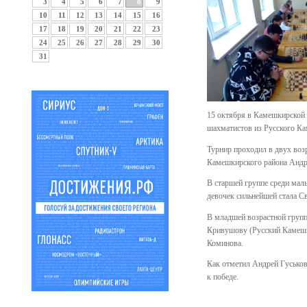
3
4
5
6
7
8
9
10
11
12
13
14
15
16
17
18
19
20
21
22
23
24
25
26
27
28
29
30
31
15 октября в Камешкирской 
шахматистов из Русского К
Турнир проходил в двух воз
Камешкирского района Андре
В старшей группе среди мал
девочек сильнейшей стала С
В младшей возрастной групп
Кривушову (Русский Камешки
Коминова.
Как отметил Андрей Гуськов
к победе.