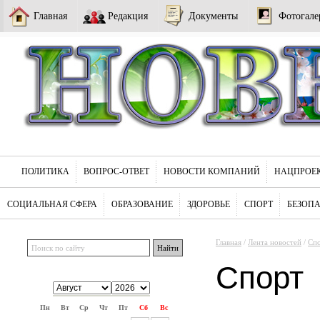
Главная
Редакция
Документы
Фотогале
ПОЛИТИКА
ВОПРОС-ОТВЕТ
НОВОСТИ КОМПАНИЙ
НАЦПРОЕ
СОЦИАЛЬНАЯ СФЕРА
ОБРАЗОВАНИЕ
ЗДОРОВЬЕ
СПОРТ
БЕЗОП
Главная
/
Лента новостей
/
Сп
Спорт
Пн
Вт
Ср
Чт
Пт
Сб
Вс