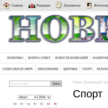
Главная
Редакция
Документы
Фотогале
ПОЛИТИКА
ВОПРОС-ОТВЕТ
НОВОСТИ КОМПАНИЙ
НАЦПРОЕ
СОЦИАЛЬНАЯ СФЕРА
ОБРАЗОВАНИЕ
ЗДОРОВЬЕ
СПОРТ
БЕЗОП
Главная
/
Лента новостей
/
Сп
Спорт
Пн
Вт
Ср
Чт
Пт
Сб
Вс