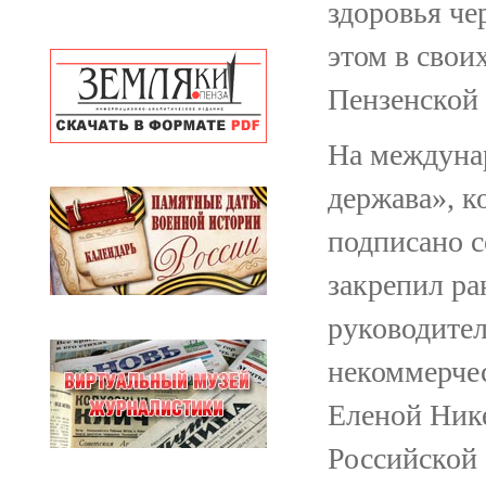
здоровья че
этом в свои
Пензенской
На междуна
держава», к
подписано с
закрепил ра
руководите
некоммерче
Еленой Ник
Российской