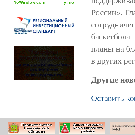
поддержива
YoWindow.com
yr.no
России». Гл
сотрудниче
баскетбола 
планы на бл
в других ре
Другие ново
Оставить к