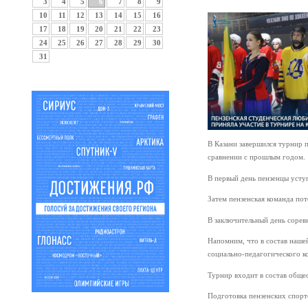
3
4
5
6
7
8
9
10
11
12
13
14
15
16
17
18
19
20
21
22
23
24
25
26
27
28
29
30
31
В Казани завершился турнир п
сравнении с прошлым годом.
В первый день пензенцы усту
Затем пензенская команда пот
В заключительный день сорев
Напомним, что в состав наше
социально-педагогического к
Турнир входит в состав общ
Подготовка пензенских спорт