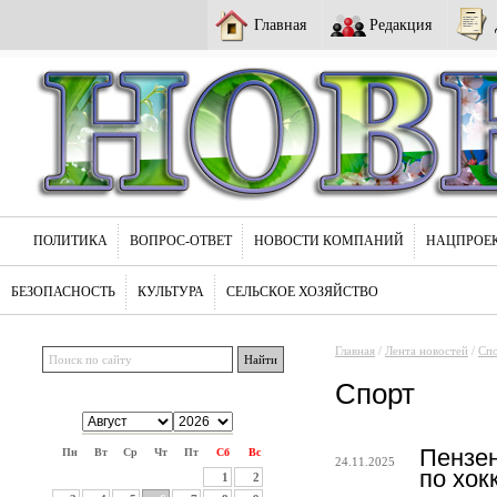
Главная
Редакция
ПОЛИТИКА
ВОПРОС-ОТВЕТ
НОВОСТИ КОМПАНИЙ
НАЦПРОЕ
БЕЗОПАСНОСТЬ
КУЛЬТУРА
СЕЛЬСКОЕ ХОЗЯЙСТВО
Главная
/
Лента новостей
/
Сп
Спорт
Пензен
Пн
Вт
Ср
Чт
Пт
Сб
Вс
24.11.2025
по хок
1
2