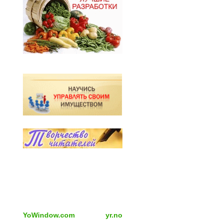
YoWindow.com
yr.no