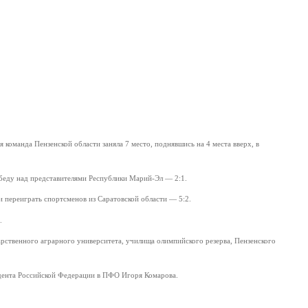
команда Пензенской области заняла 7 место, поднявшись на 4 места вверх, в
обеду над представителями Республики Марий-Эл — 2:1.
и переиграть спортсменов из Саратовской области — 5:2.
.
арственного аграрного университета, училища олимпийского резерва, Пензенского
дента Российской Федерации в ПФО Игоря Комарова.