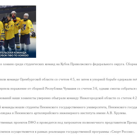
о хоккею среди студенческих команд на Кубок Приволжского федерального округа. Сборная 
пили команде Оренбургской области со счетом 4:5, но затем в упорной борьбе одержали п
ерпела поражение от сборной Республики Чувашия со счетом 3:6, однако смогла собраться 
нований наши хоккеисты уверенно обыграли команду Нижегородской области со счетом 4:2
й команды вошли студенты Пензенского государственного университета, Пензенского госуд
олледжа и Пензенского артиллерийского инженерного института имени А.В. Хрулева.
ественных проектов ПФО и проводится под патронатом полномочного представителя Прези
сменов осуществляется в рамках реализации государственной программы «Спорт России».