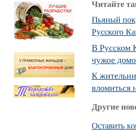
Читайте та
Пьяный поку
Русского К
В Русском 
чужое домо
К жительни
вломиться 
Другие ново
Оставить к