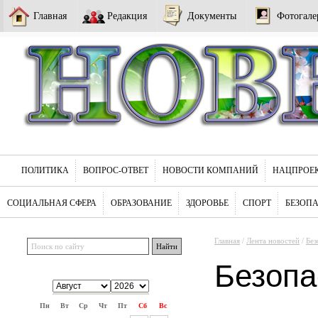
Главная
Редакция
Документы
Фотогале
ПОЛИТИКА
ВОПРОС-ОТВЕТ
НОВОСТИ КОМПАНИЙ
НАЦПРОЕ
СОЦИАЛЬНАЯ СФЕРА
ОБРАЗОВАНИЕ
ЗДОРОВЬЕ
СПОРТ
БЕЗОП
Главная
/
Лента новостей
/
Без
Безопа
Пн
Вт
Ср
Чт
Пт
Сб
Вс