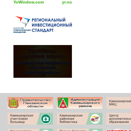
YoWindow.com
yr.no