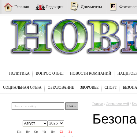
Главная
Редакция
Документы
Фотогале
ПОЛИТИКА
ВОПРОС-ОТВЕТ
НОВОСТИ КОМПАНИЙ
НАЦПРОЕ
СОЦИАЛЬНАЯ СФЕРА
ОБРАЗОВАНИЕ
ЗДОРОВЬЕ
СПОРТ
БЕЗОП
Главная
/
Лента новостей
/
Без
Безопа
Пн
Вт
Ср
Чт
Пт
Сб
Вс