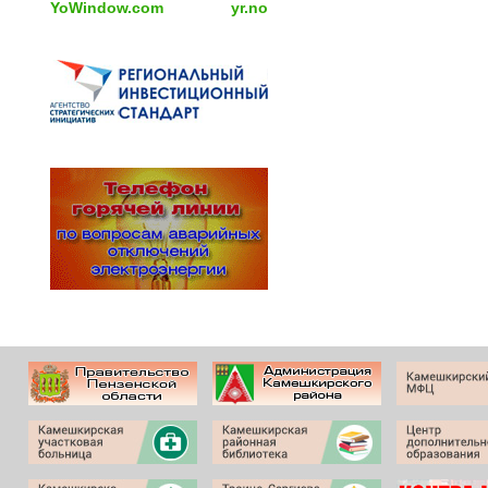
YoWindow.com
yr.no