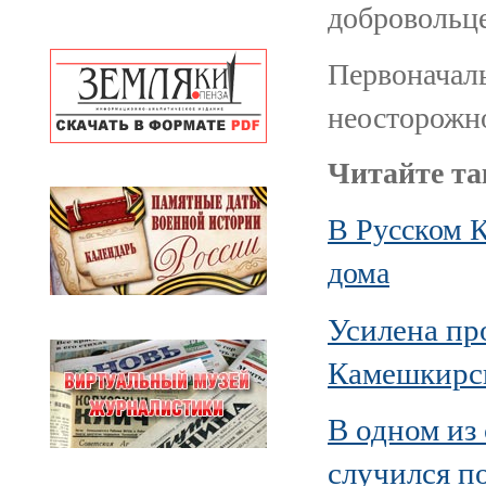
добровольце
Первоначаль
неосторожно
Читайте та
В Русском 
дома
Усилена пр
Камешкирск
В одном из
случился п