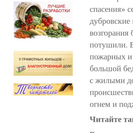
спасения» с
дубровские 
возгорания 
потушили. 
пожарных и
большой бе
с жилыми до
происшестви
огнем и под
Читайте та