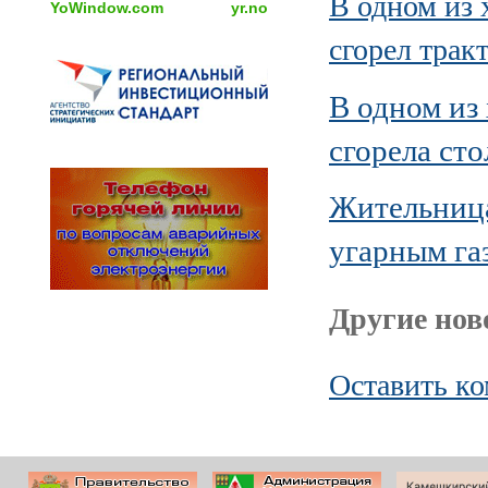
В одном из 
YoWindow.com
yr.no
сгорел трак
В одном из
сгорела сто
Жительница
угарным га
Другие ново
Оставить к