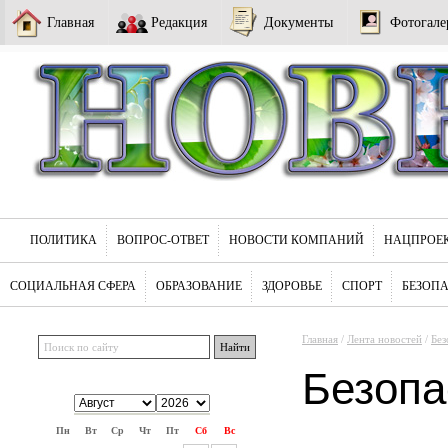
Главная
Редакция
Документы
Фотогале
ПОЛИТИКА
ВОПРОС-ОТВЕТ
НОВОСТИ КОМПАНИЙ
НАЦПРОЕ
СОЦИАЛЬНАЯ СФЕРА
ОБРАЗОВАНИЕ
ЗДОРОВЬЕ
СПОРТ
БЕЗОП
Главная
/
Лента новостей
/
Без
Безопа
Пн
Вт
Ср
Чт
Пт
Сб
Вс