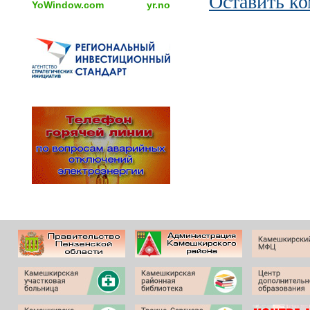
Оставить к
YoWindow.com
yr.no