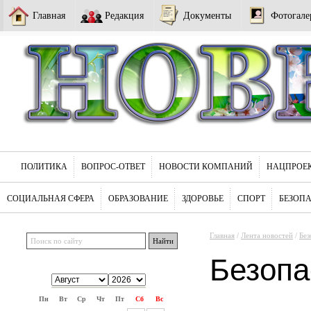
Главная
Редакция
Документы
Фотогале
ПОЛИТИКА
ВОПРОС-ОТВЕТ
НОВОСТИ КОМПАНИЙ
НАЦПРОЕ
СОЦИАЛЬНАЯ СФЕРА
ОБРАЗОВАНИЕ
ЗДОРОВЬЕ
СПОРТ
БЕЗОП
Главная
/
Лента новостей
/
Без
Безопа
Пн
Вт
Ср
Чт
Пт
Сб
Вс