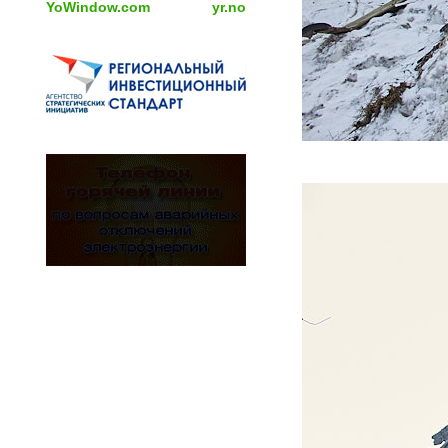
YoWindow.com
yr.no