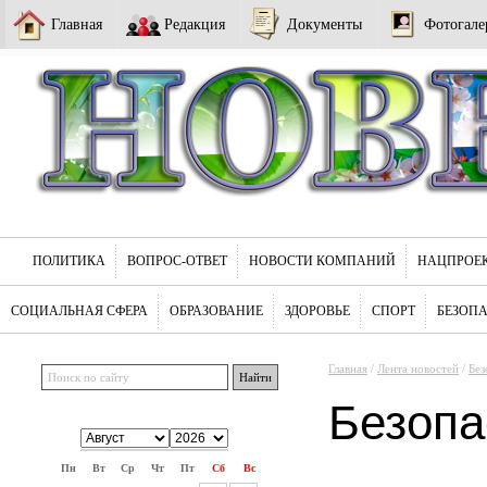
Главная
Редакция
Документы
Фотогале
ПОЛИТИКА
ВОПРОС-ОТВЕТ
НОВОСТИ КОМПАНИЙ
НАЦПРОЕ
СОЦИАЛЬНАЯ СФЕРА
ОБРАЗОВАНИЕ
ЗДОРОВЬЕ
СПОРТ
БЕЗОП
Главная
/
Лента новостей
/
Без
Безопа
Пн
Вт
Ср
Чт
Пт
Сб
Вс