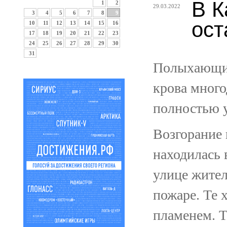
В К
1
2
29.03.2022
3
4
5
6
7
8
9
ост
10
11
12
13
14
15
16
17
18
19
20
21
22
23
24
25
26
27
28
29
30
31
Полыхающий
крова мног
полностью 
Возгорание 
находилась 
улице жител
пожаре. Те 
пламенем. Т