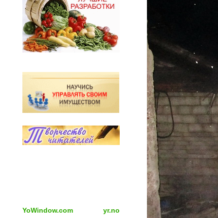
YoWindow.com
yr.no