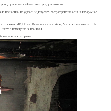
пилораме, принадлежащей местному предпринимателю.
ло полностью, но удалось не допустить распространения огня на пилорамное
ьника отделения МВД РФ по Камешкирскому району Михаил Калашников. – На
, никто в помещение не проникал.
бстоятельств возгорания.