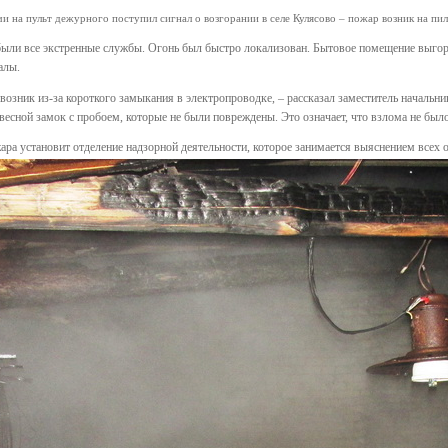
очи на пульт дежурного поступил сигнал о возгорании в селе Кулясово – пожар возник на 
ыли все экстренные службы. Огонь был быстро локализован. Бытовое помещение выгоре
алы.
возник из-за короткого замыкания в электропроводке, – рассказал заместитель начал
есной замок с пробоем, которые не были повреждены. Это означает, что взлома не было
ра установит отделение надзорной деятельности, которое занимается выяснением всех о