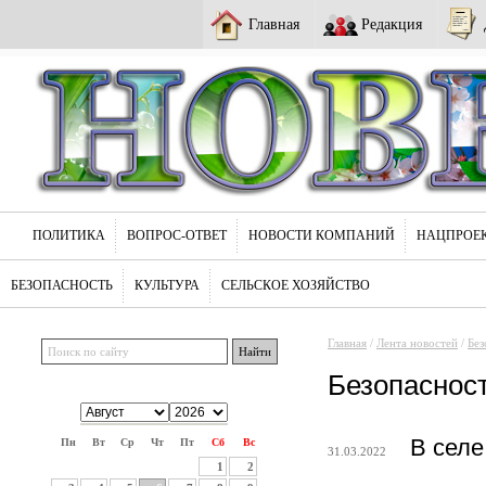
Главная
Редакция
ПОЛИТИКА
ВОПРОС-ОТВЕТ
НОВОСТИ КОМПАНИЙ
НАЦПРОЕ
БЕЗОПАСНОСТЬ
КУЛЬТУРА
СЕЛЬСКОЕ ХОЗЯЙСТВО
Главная
/
Лента новостей
/
Без
Безопаснос
В селе
Пн
Вт
Ср
Чт
Пт
Сб
Вс
31.03.2022
1
2