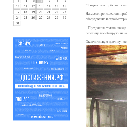
3
4
5
6
7
8
9
31 марта около трёх часов н
10
11
12
13
14
15
16
17
18
19
20
21
22
23
На место происшествия приб
24
25
26
27
28
29
30
оборудование и стройматери
31
– Предположительно, пожар 
пепелище мы обнаружили нав
Окончательную причину пожа