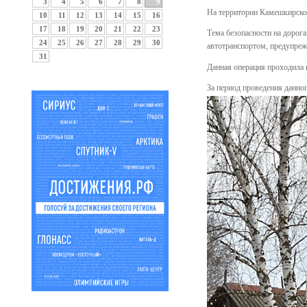
3
4
5
6
7
8
9
На территории Камешкирско
10
11
12
13
14
15
16
17
18
19
20
21
22
23
Тема безопасности на дорог
24
25
26
27
28
29
30
автотранспортом, предупреж
31
Данная операция проходила 
За период проведения данн