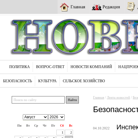
Главная
Редакция
ПОЛИТИКА
ВОПРОС-ОТВЕТ
НОВОСТИ КОМПАНИЙ
НАЦПРОЕ
БЕЗОПАСНОСТЬ
КУЛЬТУРА
СЕЛЬСКОЕ ХОЗЯЙСТВО
Главная
/
Лента новостей
/
Без
Безопаснос
Инспе
Пн
Вт
Ср
Чт
Пт
Сб
Вс
04.10.2022
1
2