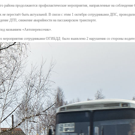
го района продолжаются профилактические мероприятия, направленные на соблюдение 
ах не перестаёт быть актуальной. В связи с этим 1 октября сотрудниками ДПС, проводи
дение ДТП, снижение аварийности на пассажирском транспорте.
под названием «Автоперевозчик».
ого мероприятия сотрудниками ОГИБДД было выявлено 2 нарушения со стороны водител