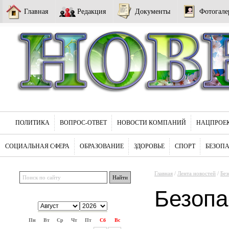
Главная
Редакция
Документы
Фотогале
ПОЛИТИКА
ВОПРОС-ОТВЕТ
НОВОСТИ КОМПАНИЙ
НАЦПРОЕ
СОЦИАЛЬНАЯ СФЕРА
ОБРАЗОВАНИЕ
ЗДОРОВЬЕ
СПОРТ
БЕЗОП
Главная
/
Лента новостей
/
Без
Безопа
Пн
Вт
Ср
Чт
Пт
Сб
Вс