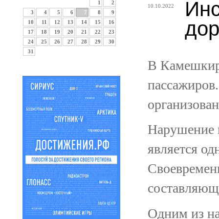
Инс
1
2
10.10.2022
3
4
5
6
7
8
9
дор
10
11
12
13
14
15
16
17
18
19
20
21
22
23
24
25
26
27
28
29
30
31
В Камешкирс
пассажиров
организован
Нарушение п
является од
Своевремен
составляющ
Одним из на