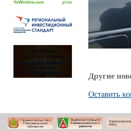
YoWindow.com
yr.no
Другие ново
Оставить к