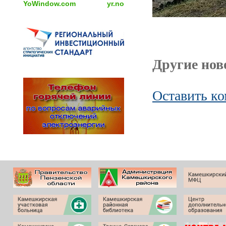
YoWindow.com
yr.no
Другие ново
Оставить к