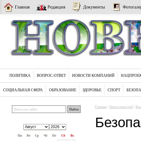
Главная
Редакция
Документы
Фотогале
ПОЛИТИКА
ВОПРОС-ОТВЕТ
НОВОСТИ КОМПАНИЙ
НАЦПРОЕ
СОЦИАЛЬНАЯ СФЕРА
ОБРАЗОВАНИЕ
ЗДОРОВЬЕ
СПОРТ
БЕЗОП
Главная
/
Лента новостей
/
Без
Безопа
Пн
Вт
Ср
Чт
Пт
Сб
Вс