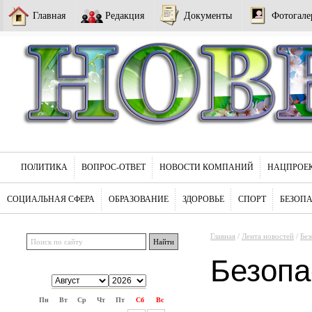
Главная
Редакция
Документы
Фотогале
ПОЛИТИКА
ВОПРОС-ОТВЕТ
НОВОСТИ КОМПАНИЙ
НАЦПРОЕ
СОЦИАЛЬНАЯ СФЕРА
ОБРАЗОВАНИЕ
ЗДОРОВЬЕ
СПОРТ
БЕЗОП
Главная
/
Лента новостей
/
Без
Безопа
Пн
Вт
Ср
Чт
Пт
Сб
Вс