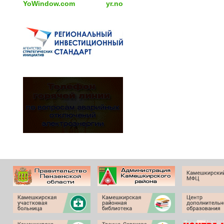
YoWindow.com
yr.no