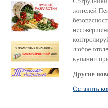
Сотрудники
жителей Пен
безопасност
несовершенн
контролируй
любое отвле
купании при
Другие ново
Оставить к