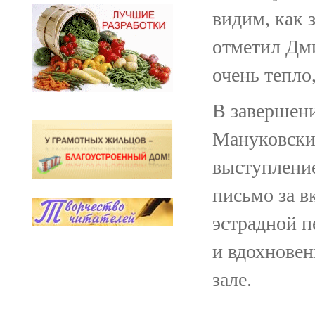
видим, как 
отметил Дм
очень тепло,
В завершени
Мануковский
выступление
письмо за в
эстрадной п
и вдохновени
зале.