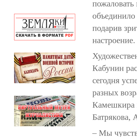
пожаловать 
объединило 
подарив зри
настроение.
Художестве
Кабунин рас
сегодня усп
разных возр
Камешкира 
Батрякова, 
– Мы чувств