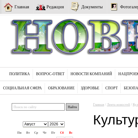
Главная
Редакция
Документы
Фотогале
ПОЛИТИКА
ВОПРОС-ОТВЕТ
НОВОСТИ КОМПАНИЙ
НАЦПРОЕ
СОЦИАЛЬНАЯ СФЕРА
ОБРАЗОВАНИЕ
ЗДОРОВЬЕ
СПОРТ
БЕЗОП
Главная
/
Лента новостей
/
Кул
Культу
Пн
Вт
Ср
Чт
Пт
Сб
Вс