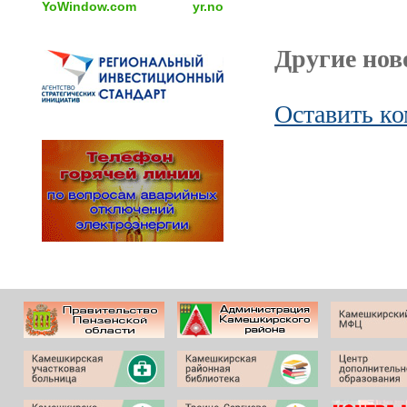
YoWindow.com
yr.no
Другие ново
Оставить к