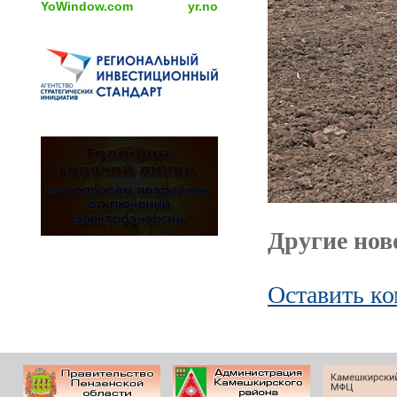
YoWindow.com
yr.no
Другие ново
Оставить к