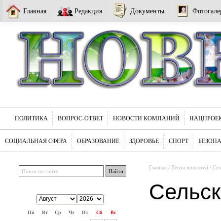
Главная
Редакция
Документы
Фотогале
ПОЛИТИКА
ВОПРОС-ОТВЕТ
НОВОСТИ КОМПАНИЙ
НАЦПРОЕ
СОЦИАЛЬНАЯ СФЕРА
ОБРАЗОВАНИЕ
ЗДОРОВЬЕ
СПОРТ
БЕЗОП
Главная
/
Лента новостей
/
Сел
Сельск
Пн
Вт
Ср
Чт
Пт
Сб
Вс