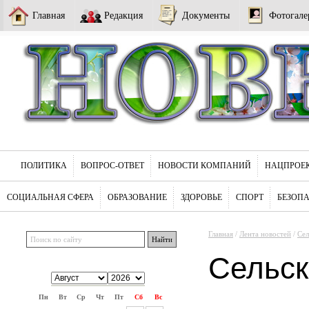
Главная
Редакция
Документы
Фотогале
ПОЛИТИКА
ВОПРОС-ОТВЕТ
НОВОСТИ КОМПАНИЙ
НАЦПРОЕ
СОЦИАЛЬНАЯ СФЕРА
ОБРАЗОВАНИЕ
ЗДОРОВЬЕ
СПОРТ
БЕЗОП
Главная
/
Лента новостей
/
Сел
Сельск
Пн
Вт
Ср
Чт
Пт
Сб
Вс