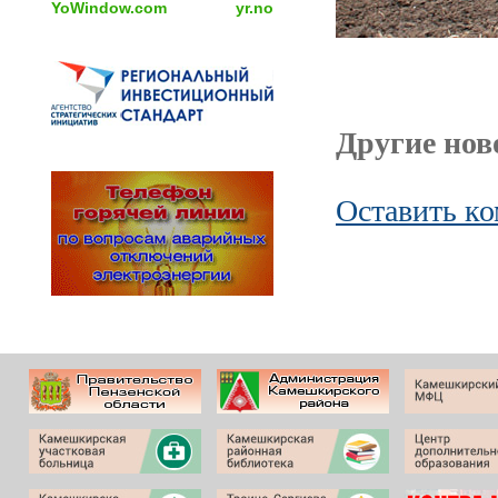
YoWindow.com
yr.no
Другие ново
Оставить к