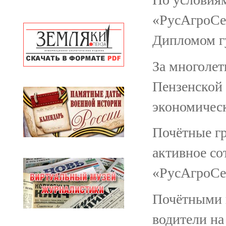
«РусАгроСел
Дипломом гу
За многолет
Пензенской
экономическ
Почётные гр
активное со
«РусАгроСе
Почётными 
водители на