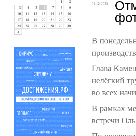
Отм
1
2
04.12.2023
3
4
5
6
7
8
9
фот
10
11
12
13
14
15
16
17
18
19
20
21
22
23
24
25
26
27
28
29
30
31
В понедельн
производств
Глава Камеш
нелёгкий тр
во всех нач
В рамках ме
встречи Оль
По условиям