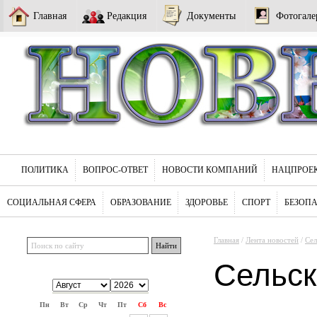
Главная
Редакция
Документы
Фотогале
ПОЛИТИКА
ВОПРОС-ОТВЕТ
НОВОСТИ КОМПАНИЙ
НАЦПРОЕ
СОЦИАЛЬНАЯ СФЕРА
ОБРАЗОВАНИЕ
ЗДОРОВЬЕ
СПОРТ
БЕЗОП
Главная
/
Лента новостей
/
Сел
Сельск
Пн
Вт
Ср
Чт
Пт
Сб
Вс