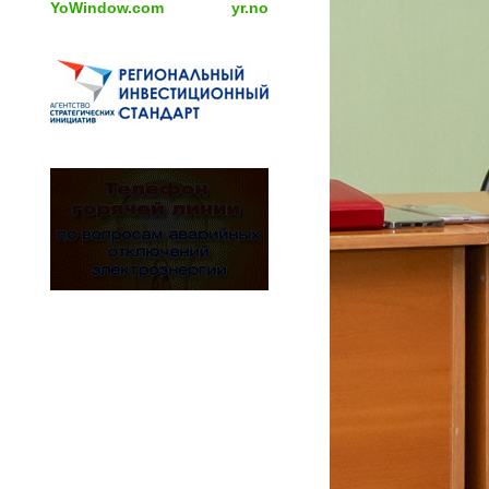
YoWindow.com
yr.no