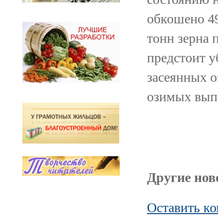
обкошено 49
тонн зерна 
предстоит у
засеянных о
озимых выпо
Другие ново
Оставить к