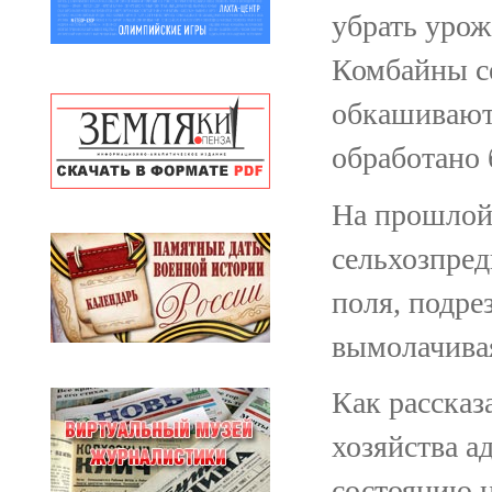
убрать урож
Комбайны с
обкашивают
обработано 
На прошлой 
сельхозпред
поля, подре
вымолачивая
Как рассказ
хозяйства а
состоянию н