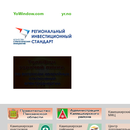
YoWindow.com
yr.no