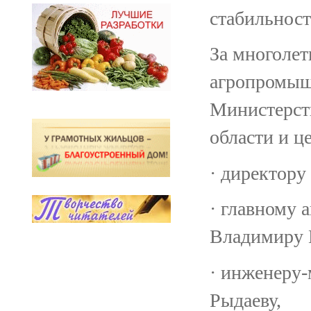
стабильност
За многолет
агропромыш
Министерств
области и ц
· директор
· главному
Владимиру 
· инженеру
Рыдаеву,