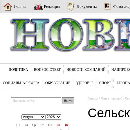
Главная
Редакция
Документы
Фотогале
ПОЛИТИКА
ВОПРОС-ОТВЕТ
НОВОСТИ КОМПАНИЙ
НАЦПРОЕ
СОЦИАЛЬНАЯ СФЕРА
ОБРАЗОВАНИЕ
ЗДОРОВЬЕ
СПОРТ
БЕЗОП
Главная
/
Лента новостей
/
Сел
Сельск
Пн
Вт
Ср
Чт
Пт
Сб
Вс