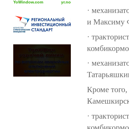
YoWindow.com
yr.no
· механиза
и Максиму 
· трактори
комбикормо
· механиза
Татарьяшки
Кроме того
Камешкирск
· трактори
комбикормо