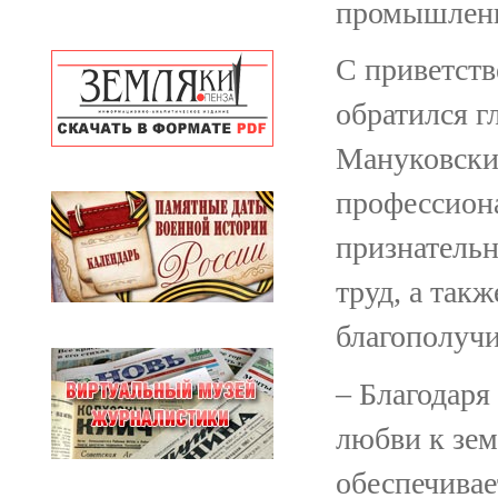
промышленн
С приветст
обратился 
Мануковский
профессион
признательн
труд, а так
благополучи
– Благодаря
любви к зем
обеспечивае