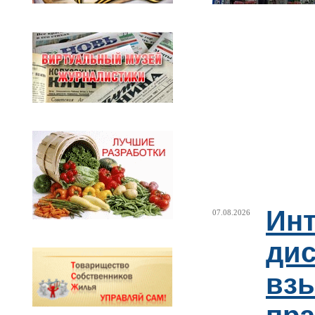
Ин
07.08.2026
ди
взы