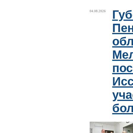
Губ
04.08.2026
Пен
обл
Ме
пос
Ис
уча
бо