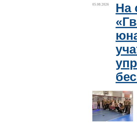
На 
05.08.2026
«Гв
юн
уча
упр
бе