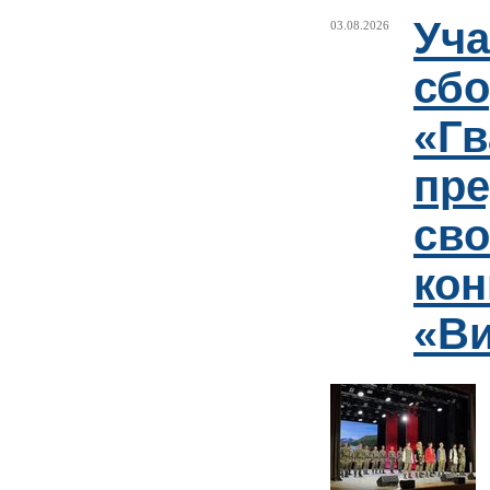
Уча
03.08.2026
сб
«Гв
пр
сво
кон
«Ви