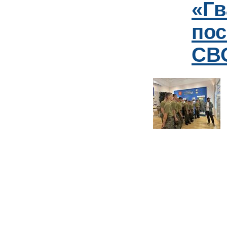
«Гв
пос
СВО