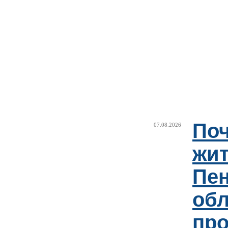
Поч
07.08.2026
жи
Пен
об
пр