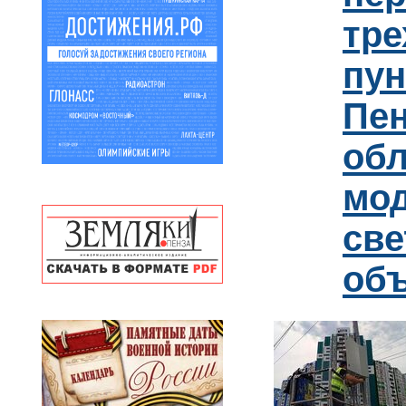
тре
пун
Пен
обл
мо
св
об