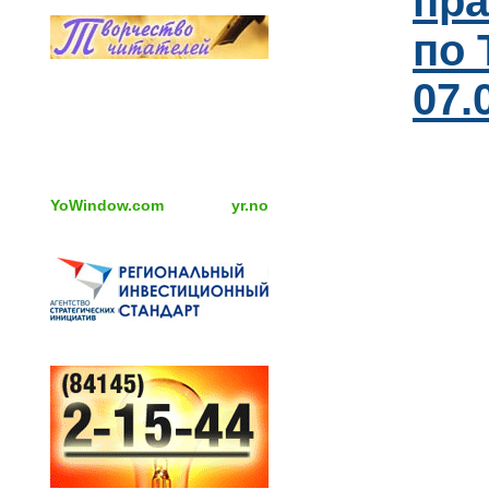
пра
по 
07.
YoWindow.com
yr.no