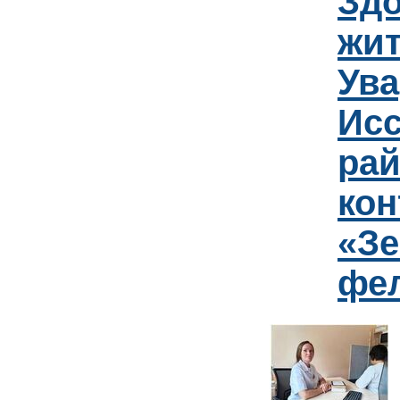
Зд
жит
Ув
Исс
рай
кон
«Зе
фе