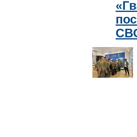
«Гв
пос
СВО