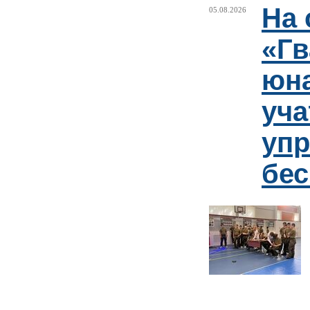
На 
05.08.2026
«Гв
юн
уча
упр
бе