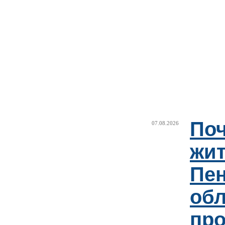
Поч
07.08.2026
жи
Пен
об
пр