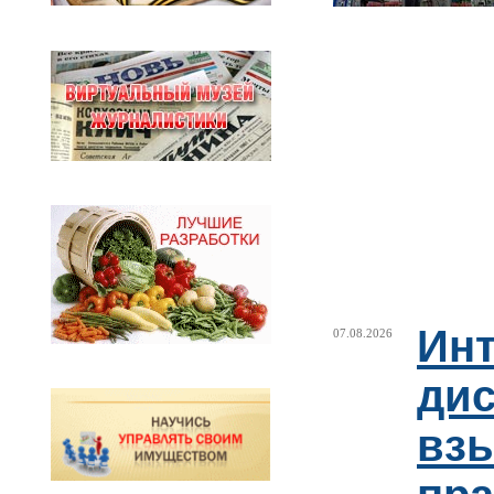
Ин
07.08.2026
ди
взы