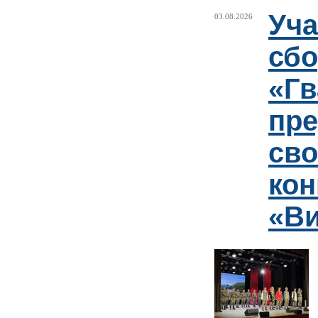
Уча
03.08.2026
сб
«Гв
пр
сво
кон
«Ви