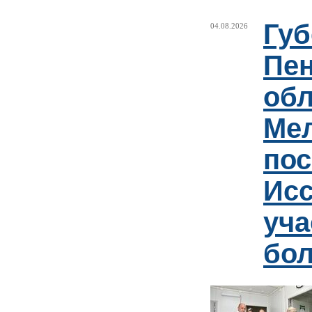
Губ
04.08.2026
Пен
обл
Ме
пос
Ис
уча
бо