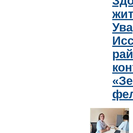
Зд
жит
Ув
Исс
рай
кон
«Зе
фе