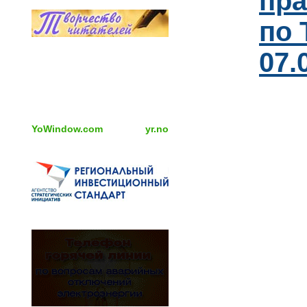
пра
по 
07.
YoWindow.com
yr.no