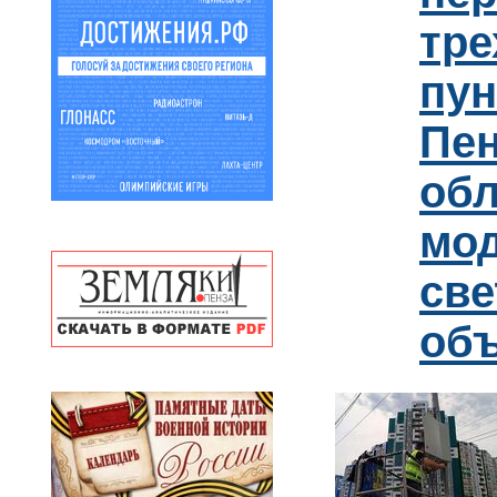
тре
пун
Пен
обл
мо
св
об