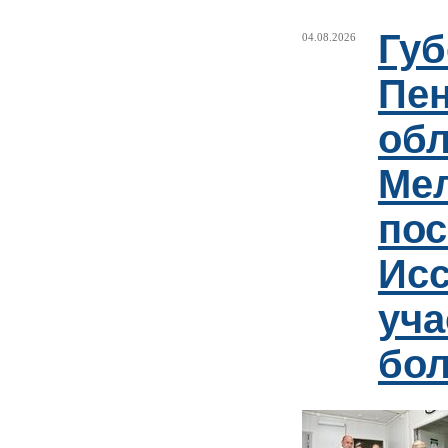
Губ
04.08.2026
Пен
обл
Ме
пос
Ис
уча
бо