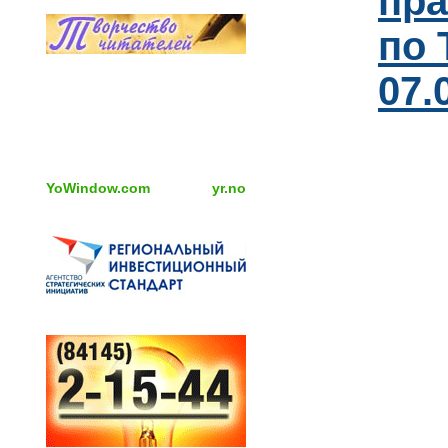
пра
по 
07.
YoWindow.com
yr.no