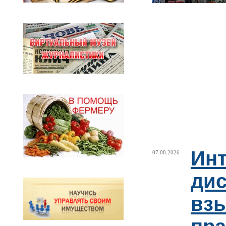
Ин
07.08.2026
ди
взы