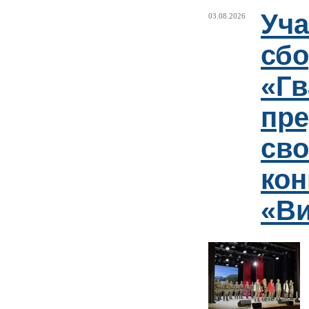
Уча
03.08.2026
сб
«Гв
пр
сво
кон
«Ви