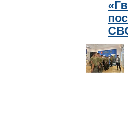
«Гв
пос
СВО