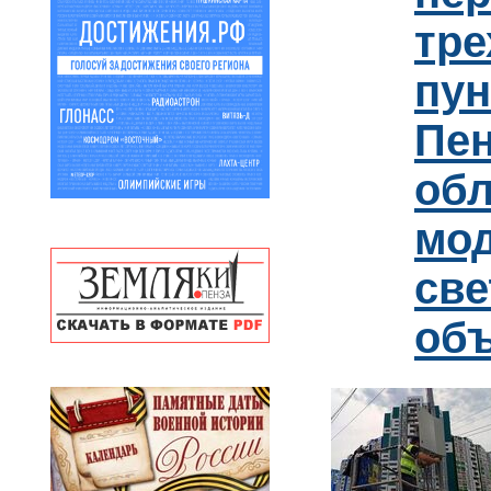
тре
пун
Пен
обл
мо
св
об