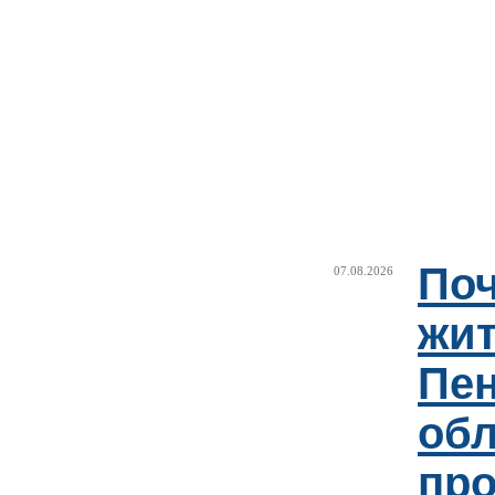
Поч
07.08.2026
жи
Пен
об
пр