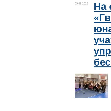
На 
05.08.2026
«Гв
юн
уча
упр
бе