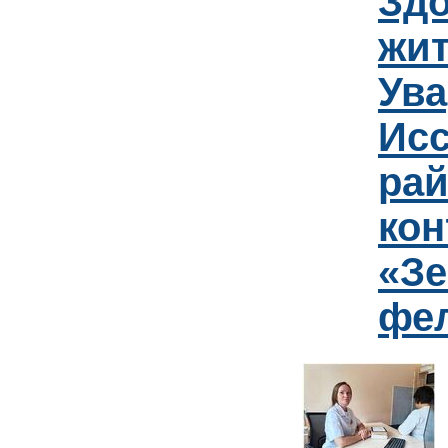
Зд
жит
Ув
Исс
рай
кон
«Зе
фе