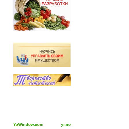
YoWindow.com
yr.no