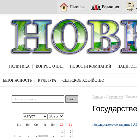
Главная
Редакция
ПОЛИТИКА
ВОПРОС-ОТВЕТ
НОВОСТИ КОМПАНИЙ
НАЦПРОЕ
БЕЗОПАСНОСТЬ
КУЛЬТУРА
СЕЛЬСКОЕ ХОЗЯЙСТВО
Главная
/
Документы
/ Госуда
Государстве
Государственное задание ГА
Пн
Вт
Ср
Чт
Пт
Сб
Вс
1
2