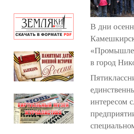
В дни осенн
Камешкирск
«Промышлен
в город Ник
Пятиклассни
единственны
интересом с
предприятии
специальном