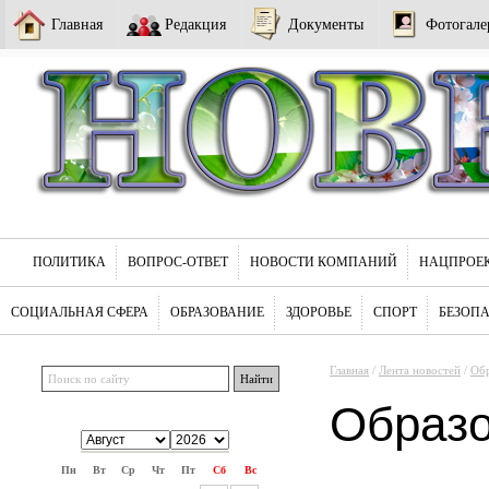
Главная
Редакция
Документы
Фотогале
ПОЛИТИКА
ВОПРОС-ОТВЕТ
НОВОСТИ КОМПАНИЙ
НАЦПРОЕ
СОЦИАЛЬНАЯ СФЕРА
ОБРАЗОВАНИЕ
ЗДОРОВЬЕ
СПОРТ
БЕЗОП
Главная
/
Лента новостей
/
Обр
Образ
Пн
Вт
Ср
Чт
Пт
Сб
Вс