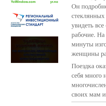
YoWindow.com
yr.no
Он подробно
стеклянных 
увидеть все
рабочие. На
минуты изго
женщины ра
Поездка ока
себя много 
многочисле
своих мам и