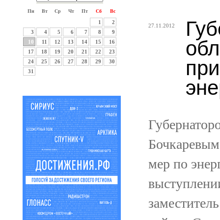
Пн
Вт
Ср
Чт
Пт
Сб
Вс
Губ
1
2
27.11.2012
3
4
5
6
7
8
9
обл
10
11
12
13
14
15
16
17
18
19
20
21
22
23
при
24
25
26
27
28
29
30
31
эне
Губернатор
Бочкаревым 
мер по энер
выступлении
заместител