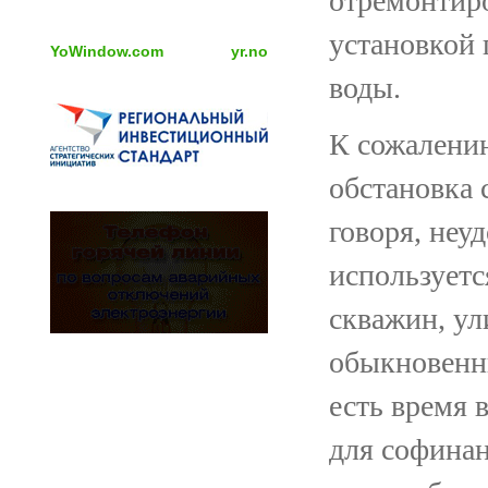
отремонтиро
установкой 
YoWindow.com
yr.no
воды.
К сожалени
обстановка 
говоря, неу
используетс
скважин, ул
обыкновенн
есть время 
для софинан