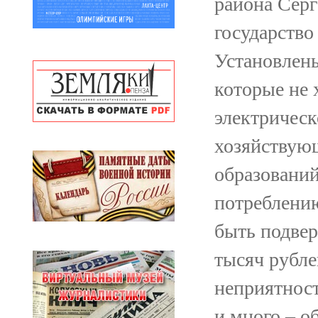
района Серг
государство
Установлен
которые не 
электрическ
хозяйствую
образований
потреблению
быть подве
тысяч рубле
неприятност
и много – о