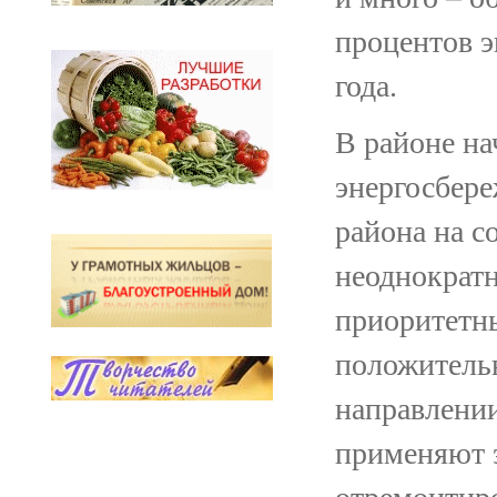
процентов э
года.
В районе н
энергосбер
района на с
неоднократн
приоритетны
положитель
направлении
применяют 