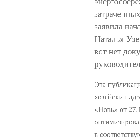
энергосбере
затраченных
заявила нач
Наталья Узе
вот нет док
руководите
Эта публикаци
хозяйски надо
«Новь» от 27.
оптимизирова
в соответству