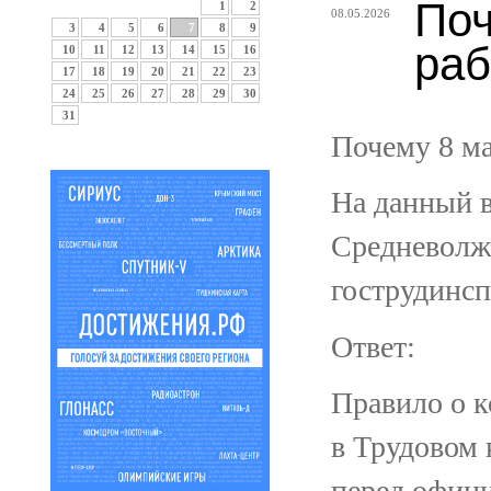
Поч
1
2
08.05.2026
3
4
5
6
7
8
9
раб
10
11
12
13
14
15
16
17
18
19
20
21
22
23
24
25
26
27
28
29
30
31
Почему 8 м
На данный в
Средневолж
гострудинс
Ответ:
Правило о к
в Трудовом 
перед офиц