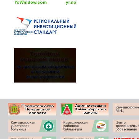
YoWindow.com
yr.no