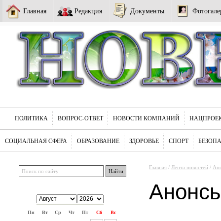
Главная
Редакция
Документы
Фотогале
ПОЛИТИКА
ВОПРОС-ОТВЕТ
НОВОСТИ КОМПАНИЙ
НАЦПРОЕ
СОЦИАЛЬНАЯ СФЕРА
ОБРАЗОВАНИЕ
ЗДОРОВЬЕ
СПОРТ
БЕЗОП
Главная
/
Лента новостей
/
Ан
Анонс
Пн
Вт
Ср
Чт
Пт
Сб
Вс