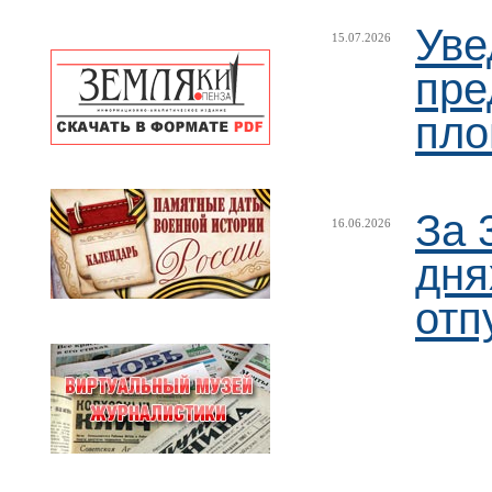
Уве
15.07.2026
пре
пл
За 
16.06.2026
дня
отп