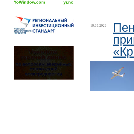
YoWindow.com
yr.no
Пен
18.05.2026
при
«Кр