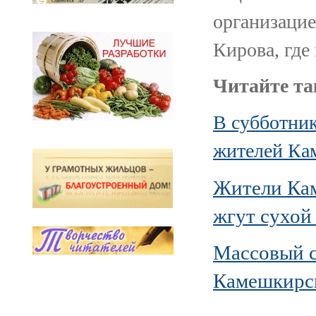
организацие
Кирова, где
Читайте та
В субботник
жителей Ка
Жители Кам
жгут сухой
Массовый с
Камешкирск