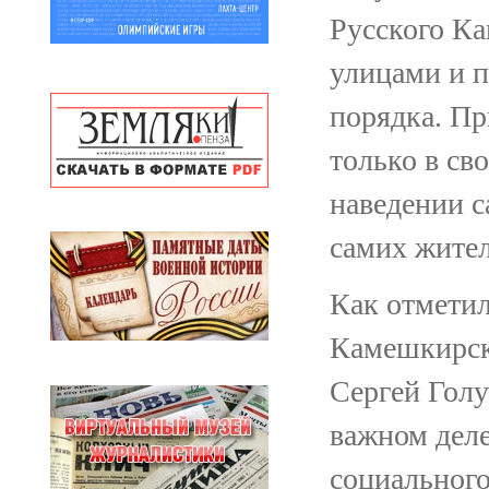
Русского К
улицами и п
порядка. Пр
только в св
наведении с
самих жител
Как отметил
Камешкирск
Сергей Голу
важном деле
социального