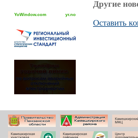
Другие ново
YoWindow.com
yr.no
Оставить к