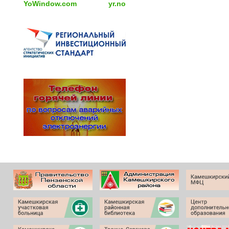
YoWindow.com
yr.no