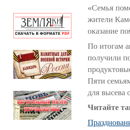
«Семья помо
жители Кам
оказание п
По итогам 
получили п
продуктовые
Пяти семья
для высева 
Читайте та
Празднован