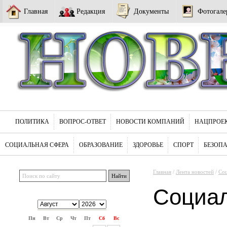
Главная
Редакция
Документы
Фотогале
ПОЛИТИКА
ВОПРОС-ОТВЕТ
НОВОСТИ КОМПАНИЙ
НАЦПРОЕ
СОЦИАЛЬНАЯ СФЕРА
ОБРАЗОВАНИЕ
ЗДОРОВЬЕ
СПОРТ
БЕЗОП
Главная
/
Лента новостей
/
Соц
Социа
Пн
Вт
Ср
Чт
Пт
Сб
Вс