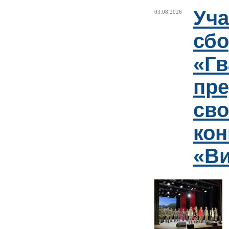
Уча
03.08.2026
сб
«Гв
пр
сво
кон
«Ви