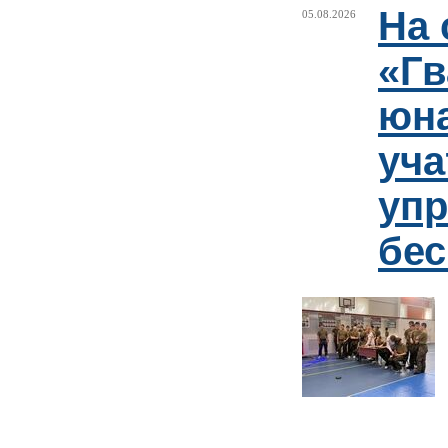
На 
05.08.2026
«Гв
юн
уча
упр
бе