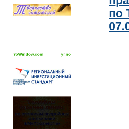
пра
по 
07.
YoWindow.com
yr.no