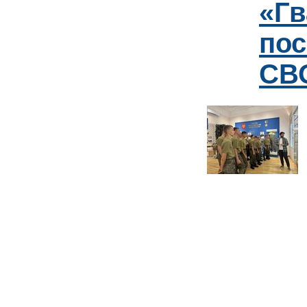
«Гв
пос
СВО