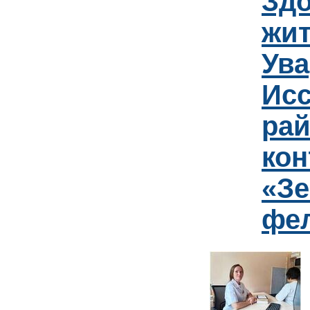
Зд
жит
Ув
Исс
рай
кон
«Зе
фе