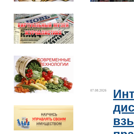
Ин
07.08.2026
ди
взы