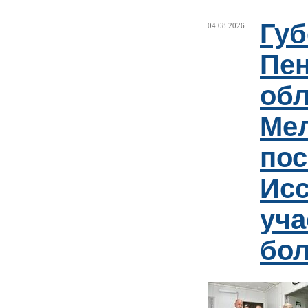
Губ
04.08.2026
Пен
обл
Ме
пос
Ис
уча
бо