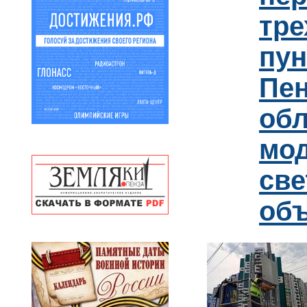
тре
пун
Пен
обл
мо
св
об