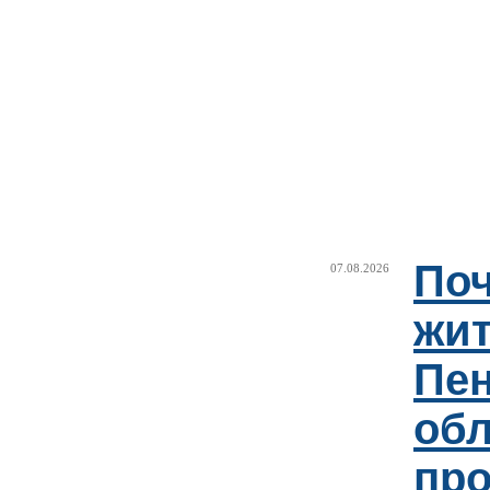
Поч
07.08.2026
жи
Пен
об
пр