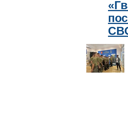
«Гв
пос
СВО