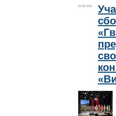
Уча
03.08.2026
сб
«Гв
пр
сво
кон
«Ви