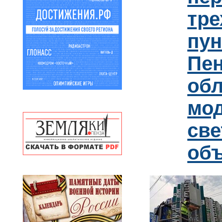
тре
пун
Пен
обл
мо
св
об