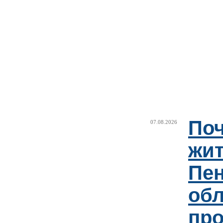
Поч
07.08.2026
жи
Пен
об
пр