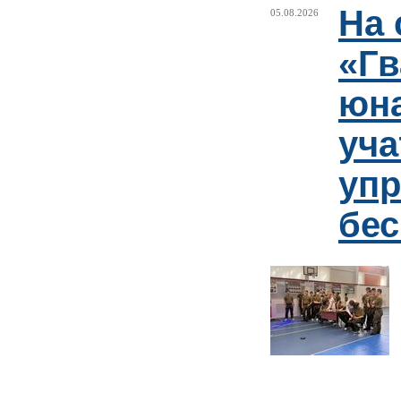
На 
05.08.2026
«Гв
юн
уча
упр
бе