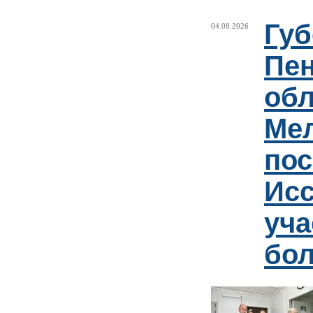
Губ
04.08.2026
Пен
обл
Ме
пос
Ис
уча
бо