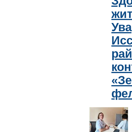
Зд
жит
Ув
Исс
рай
кон
«Зе
фе