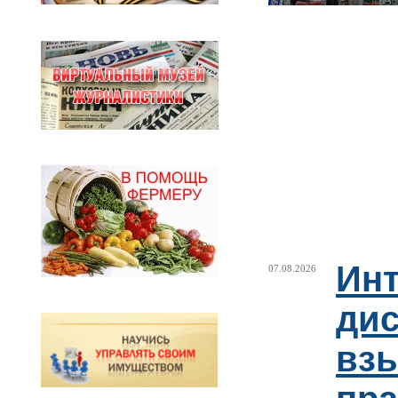
Ин
07.08.2026
ди
взы