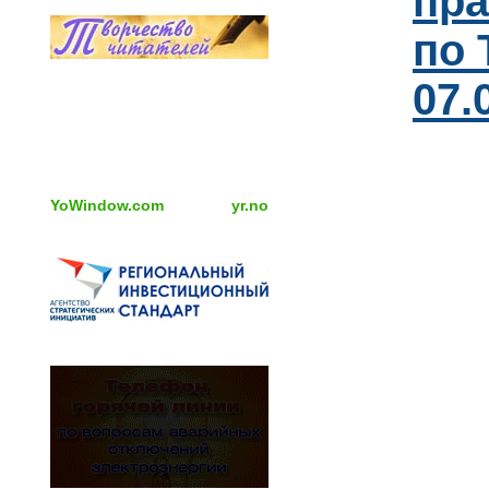
пра
по 
07.
YoWindow.com
yr.no