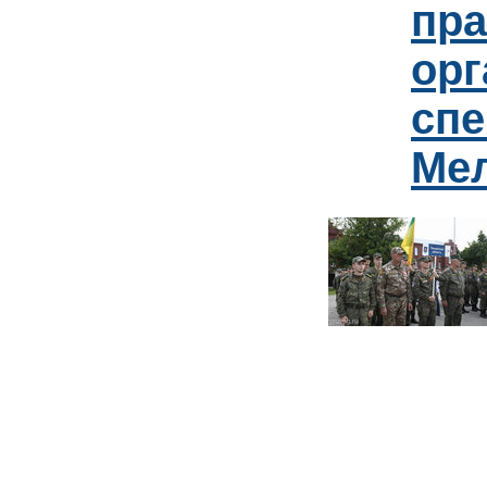
пр
орг
спе
Ме