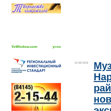
YoWindow.com
yr.no
Муз
05.08.2026
Нар
рай
но
эк