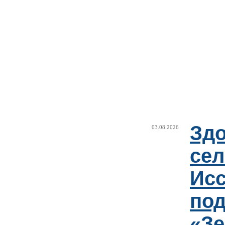
Здо
03.08.2026
сел
Исс
под
«Зе