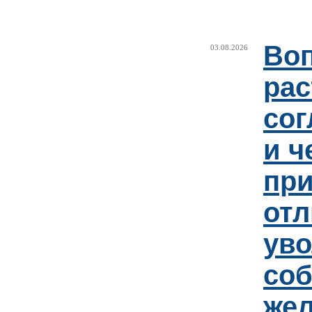
Воп
03.08.2026
рас
сог
и ч
пр
отл
уво
соб
же