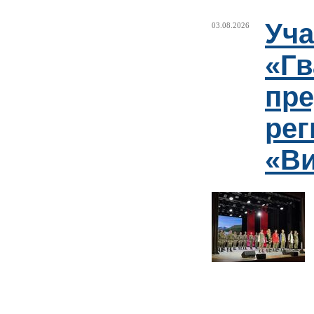
Уча
03.08.2026
«Гв
пре
рег
«Ви