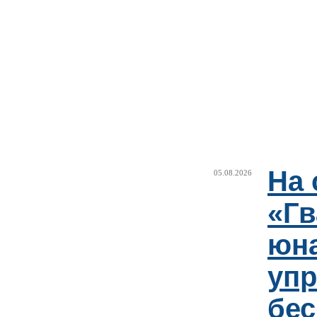
На 
05.08.2026
«Гв
юн
упр
бе