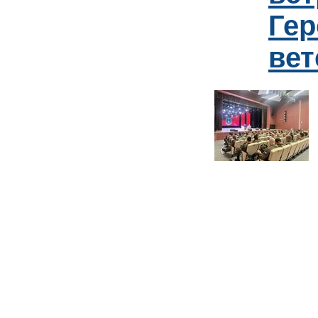
Гер
ве