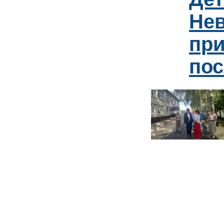
Нев
пр
пос