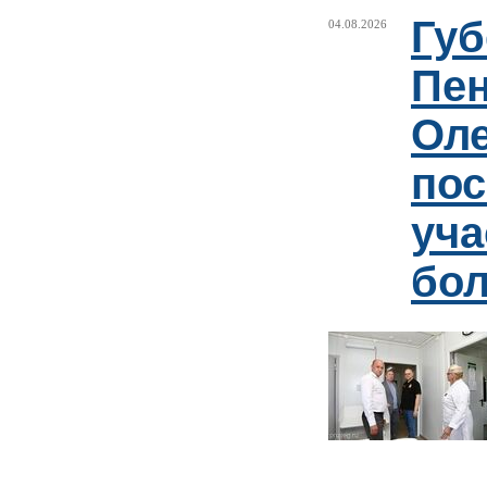
Губ
04.08.2026
Пен
Оле
пос
уча
бо